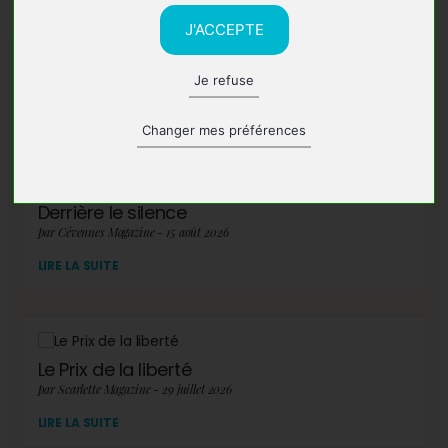
J'ACCEPTE
Je refuse
A lire également
Changer mes préférences
Derrière le silence
par Cévennes Magazine - 15 août 2026
LIRE LA SUITE
Le Prix de la liberté
par Scarlette Magazine - 29 juillet 2026
LIRE LA SUITE