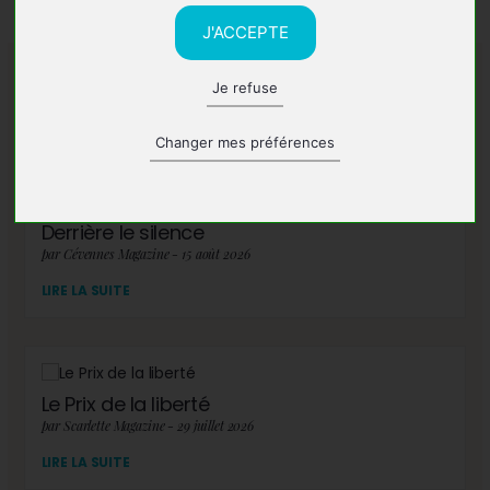
J'ACCEPTE
Je refuse
A lire également
Changer mes préférences
Derrière le silence
par Cévennes Magazine - 15 août 2026
LIRE LA SUITE
Le Prix de la liberté
par Scarlette Magazine - 29 juillet 2026
LIRE LA SUITE