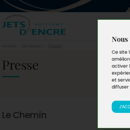
Nous 
Accueil
-
Les auteurs
-
Presse
Ce site 
Presse
améliore
activer 
expérie
et servi
diffuser
J'AC
Le Chemin