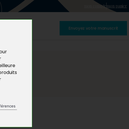
mon compte
mon panier
Envoyez votre manuscrit
pour
r
illeure
produits
r
férences