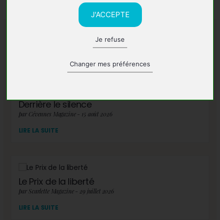
J'ACCEPTE
Je refuse
A lire également
Changer mes préférences
Derrière le silence
par Cévennes Magazine - 15 août 2026
LIRE LA SUITE
Le Prix de la liberté
par Scarlette Magazine - 29 juillet 2026
LIRE LA SUITE