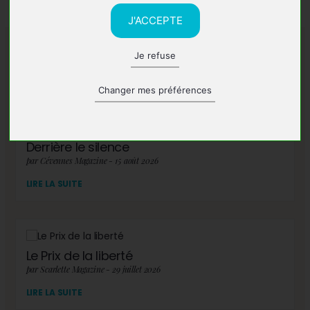
J'ACCEPTE
Je refuse
A lire également
Changer mes préférences
Derrière le silence
par Cévennes Magazine - 15 août 2026
LIRE LA SUITE
Le Prix de la liberté
par Scarlette Magazine - 29 juillet 2026
LIRE LA SUITE