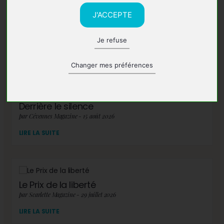
J'ACCEPTE
Je refuse
A lire également
Changer mes préférences
Derrière le silence
par Cévennes Magazine - 15 août 2026
LIRE LA SUITE
Le Prix de la liberté
par Scarlette Magazine - 29 juillet 2026
LIRE LA SUITE