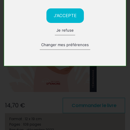
J'ACCEPTE
Je refuse
Changer mes préférences
14,70 €
Commander le livre
Format : 12 x 19 cm
Pages : 108 pages
Parution : décembre 2022