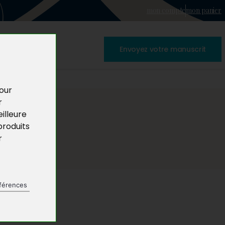
mon compte
mon panier
Envoyez votre manuscrit
pour
r
illeure
produits
r
férences