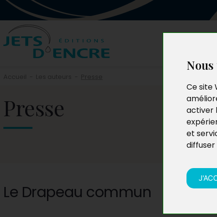
Nous 
Accueil
-
Les auteurs
-
Presse
Ce site 
Presse
améliore
activer 
expérie
et servi
diffuser
J'AC
Le Drapeau commun