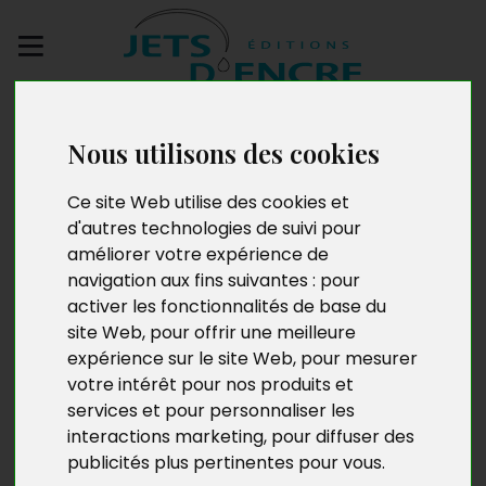
Envoyez votre
manuscrit
Nous utilisons des cookies
Ce site Web utilise des cookies et
Le droit d’auteur et les
d'autres technologies de suivi pour
droits voisins pour tous
améliorer votre expérience de
navigation aux fins suivantes :
pour
en 112 clés
activer les fonctionnalités de base du
site Web
,
pour offrir une meilleure
expérience sur le site Web
,
pour mesurer
votre intérêt pour nos produits et
services et pour personnaliser les
interactions marketing
,
pour diffuser des
publicités plus pertinentes pour vous
.