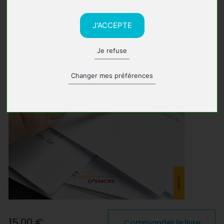
J'ACCEPTE
Je refuse
Changer mes préférences
15,00 €
Commander le livre