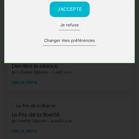
J'ACCEPTE
Je refuse
A lire également
Changer mes préférences
Derrière le silence
par Cévennes Magazine - 15 août 2026
LIRE LA SUITE
Le Prix de la liberté
par Scarlette Magazine - 29 juillet 2026
LIRE LA SUITE