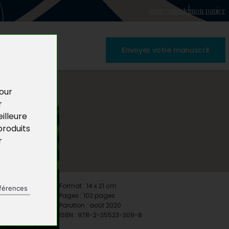
mon compte
mon panier
Envoyez votre manuscrit
pour
r
illeure
produits
r
Format : 14 x 21 cm
férences
Pages : 102 pages
Parution : août 2020
ISBN : 978-2-35523-309-8