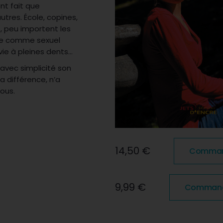
nt fait que
utres. École, copines,
s, peu importent les
que comme sexuel
 vie à pleines dents…
avec simplicité son
 différence, n’a
ous.
14,50 €
Commande
9,99 €
Commande