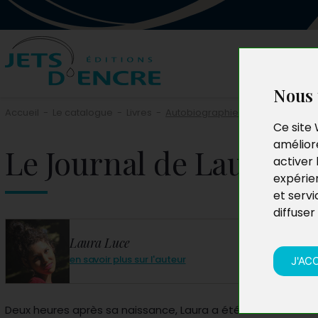
Nous 
Accueil
-
Le catalogue
-
Livres
-
Autobiographie
Ce site 
améliore
Le Journal de Laura
activer 
expérie
et servi
diffuser
Laura Luce
en savoir plus sur l'auteur
J'AC
Deux heures après sa naissance, Laura a été victime d’un AV