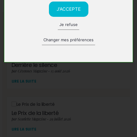
J'ACCEPTE
Je refuse
A lire également
Changer mes préférences
Derrière le silence
par Cévennes Magazine - 15 août 2026
LIRE LA SUITE
Le Prix de la liberté
par Scarlette Magazine - 29 juillet 2026
LIRE LA SUITE