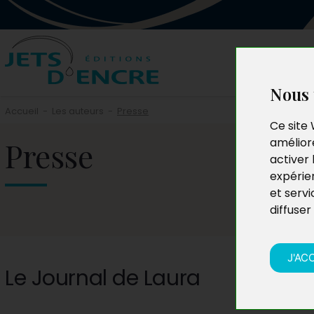
Nous 
Accueil
-
Les auteurs
-
Presse
Ce site 
Presse
améliore
activer 
expérie
et servi
diffuser
J'AC
Le Journal de Laura