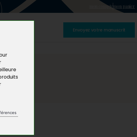
mon compte
mon panier
Envoyez votre manuscrit
pour
r
illeure
produits
r
férences