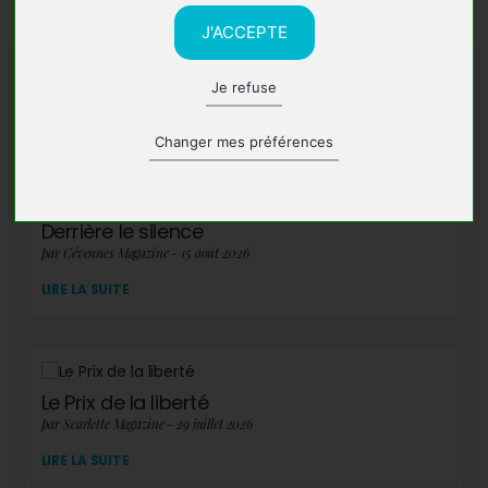
J'ACCEPTE
Je refuse
A lire également
Changer mes préférences
Derrière le silence
par Cévennes Magazine - 15 août 2026
LIRE LA SUITE
Le Prix de la liberté
par Scarlette Magazine - 29 juillet 2026
LIRE LA SUITE