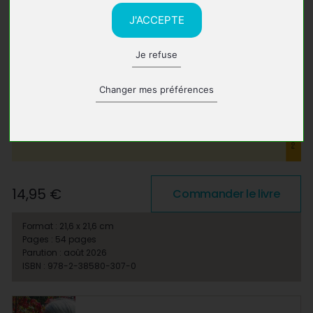
J'ACCEPTE
Je refuse
Changer mes préférences
14,95 €
Commander le livre
Format : 21,6 x 21,6 cm
Pages : 54 pages
Parution : août 2026
ISBN : 978-2-38580-307-0