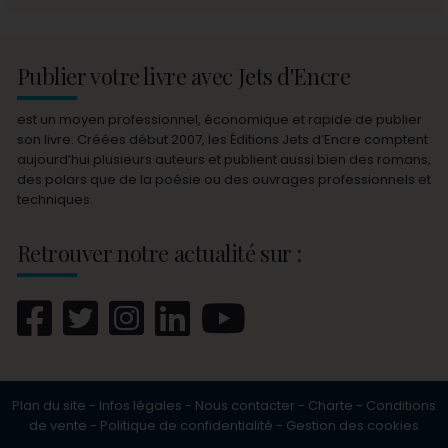
Publier votre livre avec Jets d'Encre
est un moyen professionnel, économique et rapide de publier
son livre. Créées début 2007, les Éditions Jets d’Encre comptent
aujourd’hui plusieurs auteurs et publient aussi bien des romans,
des polars que de la poésie ou des ouvrages professionnels et
techniques.
Retrouver notre actualité sur :
Plan du site
-
Infos légales
-
Nous contacter
-
Charte
-
Conditions
de vente
-
Politique de confidentialité
-
Gestion des cookies