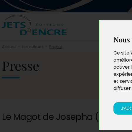
Nous 
Accueil
-
Les auteurs
-
Presse
Ce site 
Presse
améliore
activer 
expérie
et servi
diffuser
J'AC
Le Magot de Josepha (Catheri