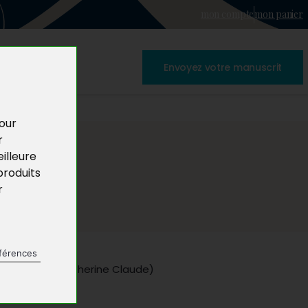
mon compte
mon panier
Envoyez votre manuscrit
pour
r
illeure
produits
r
férences