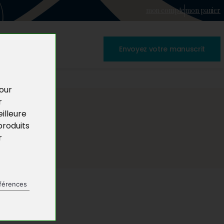
mon compte
mon panier
Envoyez votre manuscrit
pour
r
illeure
produits
r
férences