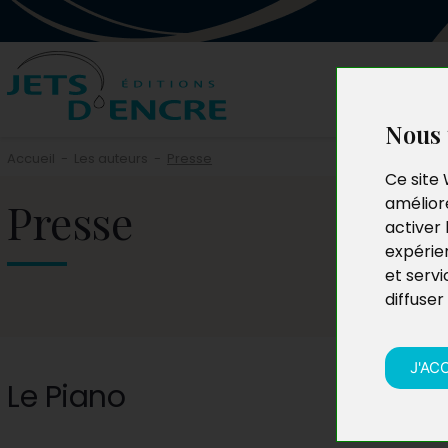
Nous 
Accueil
-
Les auteurs
-
Presse
Ce site 
Presse
améliore
activer 
expérie
et servi
diffuser
J'AC
Le Piano