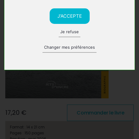
J'ACCEPTE
Je refuse
Changer mes préférences
17,20 €
Commander le livre
Format : 14 x 21 cm
Pages : 150 pages
Parution : mai 2026