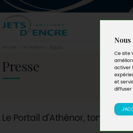
Nous 
Accueil
-
Les auteurs
-
Presse
Ce site 
Presse
améliore
activer 
expérie
et servi
diffuser
J'AC
Le Portail d'Athénor, tome 1