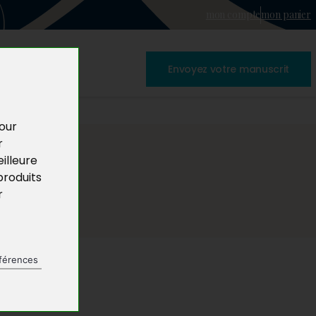
mon compte
mon panier
Envoyez votre manuscrit
pour
r
illeure
produits
r
férences