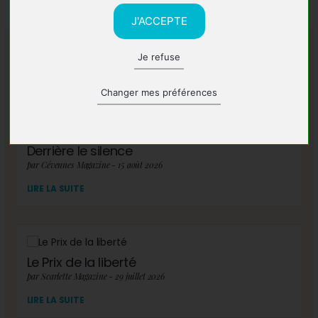
J'ACCEPTE
Je refuse
A lire également
Changer mes préférences
Derrière le silence
par Cévennes Magazine - 15 août 2026
LIRE LA SUITE
Le Prix de la liberté
par Scarlette Magazine - 29 juillet 2026
LIRE LA SUITE