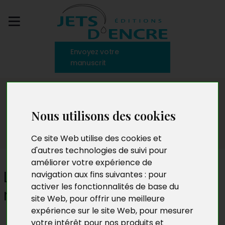
Envoyez votre
manuscrit
Le Monde du Livre
Nous utilisons des cookies
Ce site Web utilise des cookies et
d'autres technologies de suivi pour
améliorer votre expérience de
Le roman historique : entre
navigation aux fins suivantes :
pour
activer les fonctionnalités de base du
rigueur et liberté narrative
site Web
,
pour offrir une meilleure
expérience sur le site Web
,
pour mesurer
votre intérêt pour nos produits et