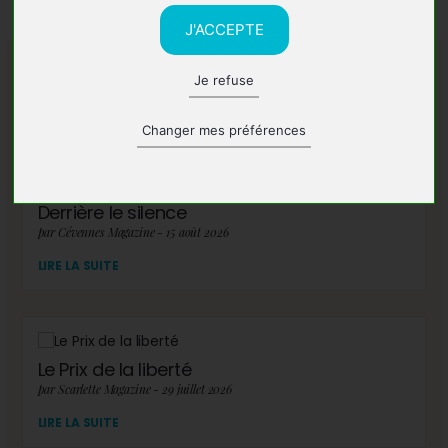
J'ACCEPTE
Je refuse
A lire également
Changer mes préférences
Derrière le silence
par Cévennes Magazine - 15 août 2026
LIRE LA SUITE
Le Prix de la liberté
par Scarlette Magazine - 29 juillet 2026
LIRE LA SUITE