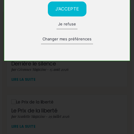
J'ACCEPTE
Je refuse
A lire également
Changer mes préférences
Derrière le silence
par Cévennes Magazine - 15 août 2026
LIRE LA SUITE
Le Prix de la liberté
par Scarlette Magazine - 29 juillet 2026
LIRE LA SUITE