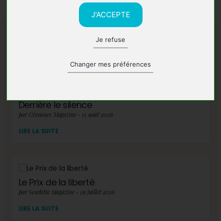
J'ACCEPTE
Je refuse
A lire également
Changer mes préférences
Derrière le silence
par Cévennes Magazine - 15 août 2026
LIRE LA SUITE
Le Prix de la liberté
par Scarlette Magazine - 29 juillet 2026
LIRE LA SUITE