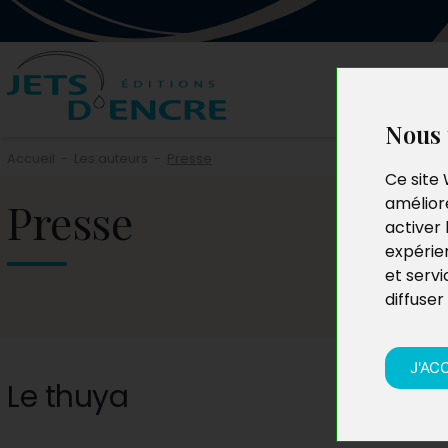
Nous 
Accueil
-
Les auteurs
-
Presse
Ce site 
Presse
améliore
activer 
expérie
et servi
diffuser
J'AC
Le thuya