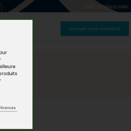
mon compte
mon panier
Envoyez votre manuscrit
pour
r
illeure
produits
r
férences