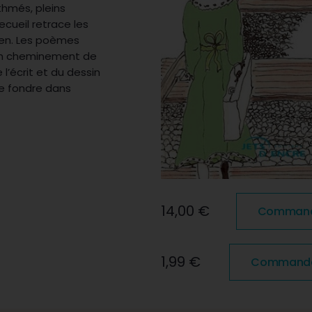
hmés, pleins
ecueil retrace les
dien. Les poèmes
 un cheminement de
 l’écrit et du dessin
 se fondre dans
14,00 €
Commander
1,99 €
Commander