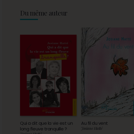
Du même auteur
Qui a dit que la vie est un
Au fil du vent
long fleuve tranquille ?
Josiane Hatté
Josiane Hatté