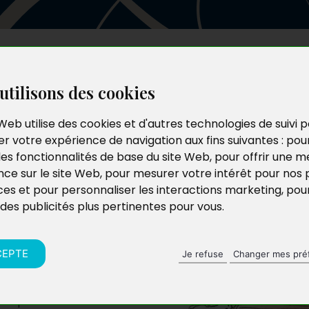
Les auteurs
Le catalogue
Le blog
utilisons des cookies
Web utilise des cookies et d'autres technologies de suivi 
r votre expérience de navigation aux fins suivantes :
pou
que toi
les fonctionnalités de base du site Web
,
pour offrir une me
nce sur le site Web
,
pour mesurer votre intérêt pour nos 
ces et pour personnaliser les interactions marketing
,
pou
 des publicités plus pertinentes pour vous
.
CEPTE
Je refuse
Changer mes pré
 une poésie