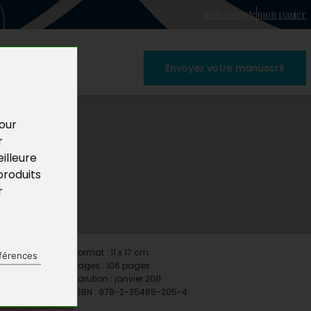
mon compte
mon panier
Envoyez votre manuscrit
pour
r
illeure
produits
r
Format : 11 x 17 cm
férences
Pages : 106 pages
Parution : janvier 2011
ISBN : 978-2-35485-205-4