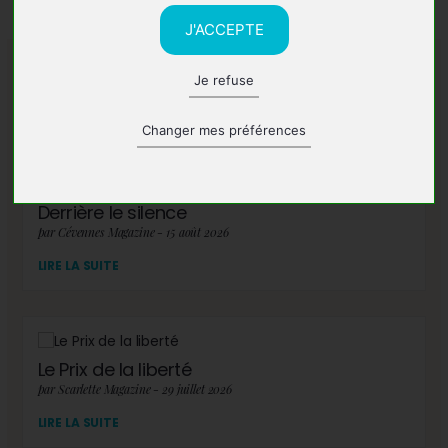
J'ACCEPTE
Je refuse
A lire également
Changer mes préférences
Derrière le silence
par Cévennes Magazine - 15 août 2026
LIRE LA SUITE
Le Prix de la liberté
par Scarlette Magazine - 29 juillet 2026
LIRE LA SUITE