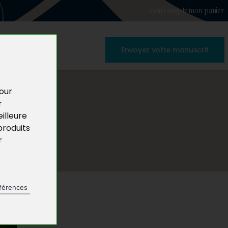
mon compte
mon panier
Envoyez votre manuscrit
pour
r
illeure
produits
r
férences