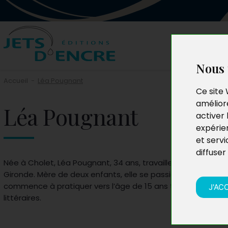
Nous 
Accueil
-
Léa Pougnant
Ce site 
améliore
Léa Pougnant
activer 
expérie
et servi
diffuser
Née à Cholet, Léa Pougnant, 34 ans, travaille dans le com
Gironde. Mère de deux enfants, elle se passionne très tôt pou
commence à pratiquer vers l’âge de 15 ans tout en poursu
J'AC
littéraires.