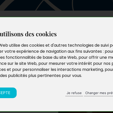
Les auteurs
Le catalogue
Le blog
utilisons des cookies
Web utilise des cookies et d'autres technologies de suivi 
r votre expérience de navigation aux fins suivantes :
pou
les fonctionnalités de base du site Web
,
pour offrir une me
nce sur le site Web
,
pour mesurer votre intérêt pour nos 
ces et pour personnaliser les interactions marketing
,
pou
 des publicités plus pertinentes pour vous
.
merce à Bordeaux, en
r l’écriture, qu’elle
ivant des études
CEPTE
Je refuse
Changer mes pré