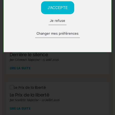
J'ACCEPTE
Je refuse
A lire également
Changer mes préférences
Derrière le silence
par Cévennes Magazine - 15 août 2026
LIRE LA SUITE
Le Prix de la liberté
par Scarlette Magazine - 29 juillet 2026
LIRE LA SUITE