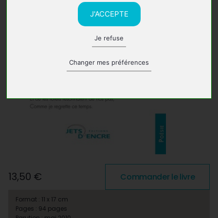
J'ACCEPTE
Je refuse
Changer mes préférences
13,50 €
Commander le livre
Format : 11 x 17 cm
Pages : 94 pages
Parution : mai 2010