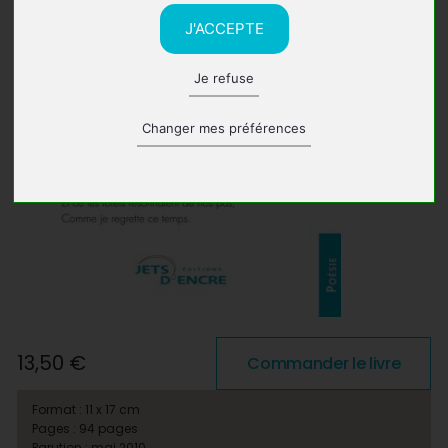
J'ACCEPTE
Je refuse
Changer mes préférences
13,50 €
Commander le livre
Format : 11 x 17 cm
Pages : 94 pages
Parution : mai 2010