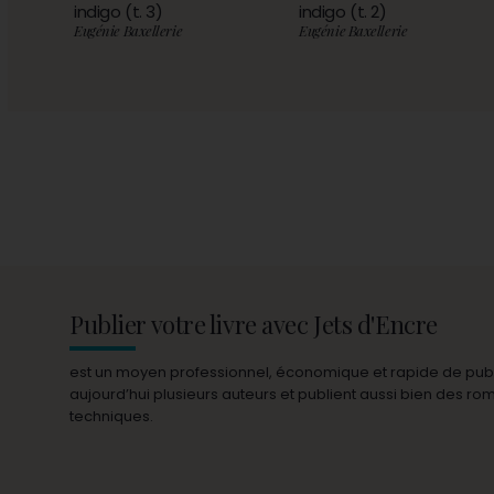
indigo (t. 3)
indigo (t. 2)
Eugénie Baxellerie
Eugénie Baxellerie
Publier votre livre avec Jets d'Encre
est un moyen professionnel, économique et rapide de publie
aujourd’hui plusieurs auteurs et publient aussi bien des r
techniques.