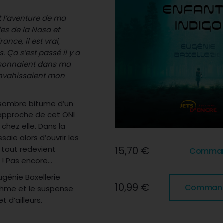
t l’aventure de ma
ales de la Nasa et
ance, il est vrai,
. Ça s’est passé il y a
 résonnaient dans ma
 envahissaient mon
e sombre bitume d’un
s’approche de cet ONI
 chez elle. Dans la
ssaie alors d’ouvrir les
 tout redevient
15,70 €
Commande
nt ! Pas encore…
génie Baxellerie
10,99 €
Commande
rythme et le suspense
 d’ailleurs.