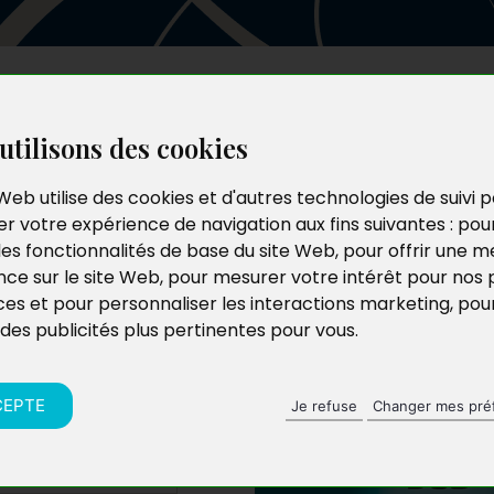
Les auteurs
Le catalogue
Le blog
utilisons des cookies
Web utilise des cookies et d'autres technologies de suivi 
r votre expérience de navigation aux fins suivantes :
pou
ventures
les fonctionnalités de base du site Web
,
pour offrir une me
nce sur le site Web
,
pour mesurer votre intérêt pour nos 
)
ces et pour personnaliser les interactions marketing
,
pou
 des publicités plus pertinentes pour vous
.
CEPTE
Je refuse
Changer mes pré