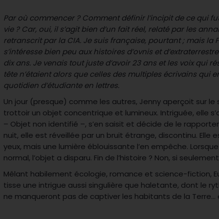
Par où commencer ? Comment définir l’incipit de ce qui fu
vie ? Car, oui, il s’agit bien d’un fait réel, relaté par les ann
retranscrit par la CIA. Je suis française, pourtant ; mais la Fr
s’intéresse bien peu aux histoires d’ovnis et d’extraterrestres
dix ans. Je venais tout juste d’avoir 23 ans et les voix qui
tête n’étaient alors que celles des multiples écrivains qui
quotidien d’étudiante en lettres.
Un jour (presque) comme les autres, Jenny aperçoit sur l
trottoir un objet concentrique et lumineux. Intriguée, elle 
– Objet non identifié –, s’en saisit et décide de le rapporter
nuit, elle est réveillée par un bruit étrange, discontinu. Elle e
yeux, mais une lumière éblouissante l’en empêche. Lorsque
normal, l’objet a disparu. Fin de l’histoire ? Non, si seuleme
Mêlant habilement écologie, romance et science-fiction, Eu
tisse une intrigue aussi singulière que haletante, dont le 
ne manqueront pas de captiver les habitants de la Terre… et