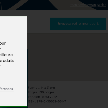
mon compte
mon panier
Envoyez votre manuscrit
pour
r
illeure
produits
r
Format : 14 x 21 cm
férences
Pages : 130 pages
Parution : août 2022
ISBN : 978-2-35523-661-7