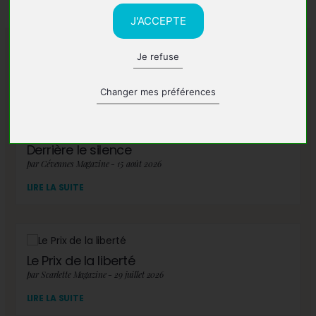
J'ACCEPTE
Je refuse
A lire également
Changer mes préférences
Derrière le silence
par Cévennes Magazine - 15 août 2026
LIRE LA SUITE
Le Prix de la liberté
par Scarlette Magazine - 29 juillet 2026
LIRE LA SUITE