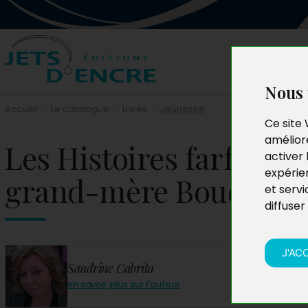
Nous 
Accueil
-
Le catalogue
-
Livres
-
Jeunesse
Ce site 
améliore
Les Histoires farfelues
activer 
expérie
grand-mère Boudu
et servi
diffuser
J'AC
Sandrine Cabrita
en savoir plus sur l'auteur