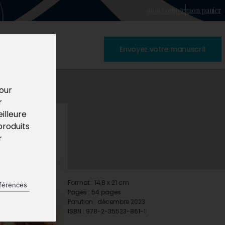
mon compte
mon panier
Envoyez votre manuscrit
pour
r
illeure
produits
r
Format : 14,8 x 21 cm
férences
Pages : 54 pages
Parution : décembre 2023
ISBN : 978-2-35523-861-1