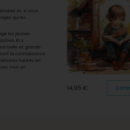
toires et, si vous
ages qui les
onge les jeunes
utres. Ils y
une belle et grande
feront la connaissance
histoires hautes en
tion, tout en
14,95 €
Comma