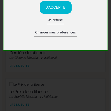
J'ACCEPTE
Je refuse
A lire également
Changer mes préférences
Derrière le silence
par Cévennes Magazine - 15 août 2026
LIRE LA SUITE
Le Prix de la liberté
par Scarlette Magazine - 29 juillet 2026
LIRE LA SUITE