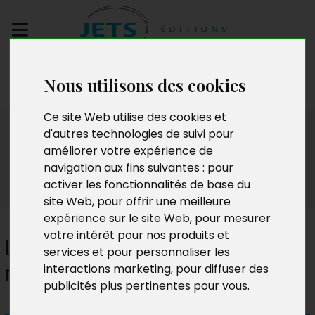
Envoyez votre
Nous utilisons des cookies
manuscrit
Ce site Web utilise des cookies et
Presse
d'autres technologies de suivi pour
améliorer votre expérience de
navigation aux fins suivantes :
pour
activer les fonctionnalités de base du
site Web
,
pour offrir une meilleure
expérience sur le site Web
,
pour mesurer
votre intérêt pour nos produits et
Les Natures mortes et autres
services et pour personnaliser les
nouvelles (Arno Fraisse)
interactions marketing
,
pour diffuser des
publicités plus pertinentes pour vous
.