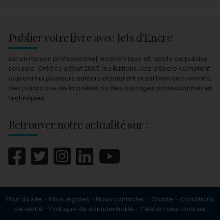
Publier votre livre avec Jets d'Encre
est un moyen professionnel, économique et rapide de publier
son livre. Créées début 2007, les Éditions Jets d’Encre comptent
aujourd’hui plusieurs auteurs et publient aussi bien des romans,
des polars que de la poésie ou des ouvrages professionnels et
techniques.
Retrouver notre actualité sur :
Plan du site
-
Infos légales
-
Nous contacter
-
Charte
-
Conditions
de vente
-
Politique de confidentialité
-
Gestion des cookies