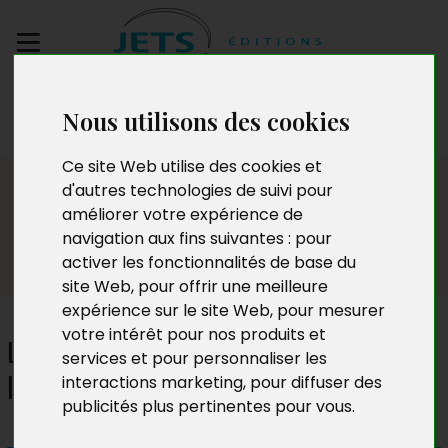
Envoyez votre
Nous utilisons des cookies
manuscrit
Ce site Web utilise des cookies et
Presse
d'autres technologies de suivi pour
améliorer votre expérience de
navigation aux fins suivantes :
pour
activer les fonctionnalités de base du
site Web
,
pour offrir une meilleure
expérience sur le site Web
,
pour mesurer
votre intérêt pour nos produits et
Les plaidoiries du cœur et de
services et pour personnaliser les
l'âme
interactions marketing
,
pour diffuser des
publicités plus pertinentes pour vous
.