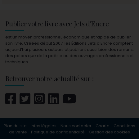
Publier votre livre avec Jets d'Encre
est un moyen professionnel, économique et rapide de publier
son livre. Créées début 2007, les Éditions Jets d’Encre comptent
aujourd’hui plusieurs auteurs et publient aussi bien des romans,
des polars que de la poésie ou des ouvrages professionnels et
techniques.
Retrouver notre actualité sur :
Plan du site
-
Infos légales
-
Nous contacter
-
Charte
-
Conditions
de vente
-
Politique de confidentialité
-
Gestion des cookies