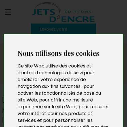
Envoyez votre
manuscrit
Le blog
Nous utilisons des cookies
Ce site Web utilise des cookies et
d'autres technologies de suivi pour
améliorer votre expérience de
navigation aux fins suivantes :
pour
activer les fonctionnalités de base du
Les podcasts littéraires, le
site Web
,
pour offrir une meilleure
expérience sur le site Web
,
pour mesurer
retour de l’oralité dans la
votre intérêt pour nos produits et
littérature
services et pour personnaliser les