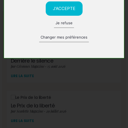
J'ACCEPTE
Je refuse
A lire également
Changer mes préférences
Derrière le silence
par Cévennes Magazine - 15 août 2026
LIRE LA SUITE
Le Prix de la liberté
par Scarlette Magazine - 29 juillet 2026
LIRE LA SUITE