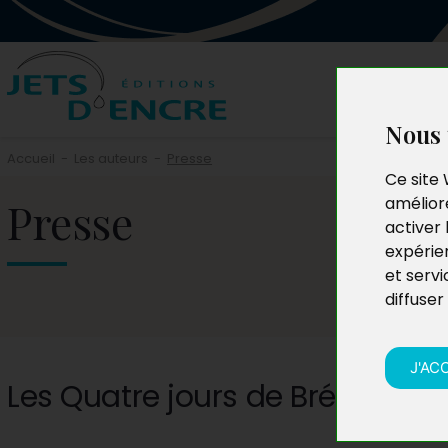
Nous 
Accueil
-
Les auteurs
-
Presse
Ce site 
Presse
améliore
activer 
expérie
et servi
diffuser
J'AC
Les Quatre jours de Bréhat