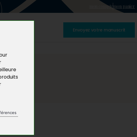
mon compte
mon panier
Envoyez votre manuscrit
pour
r
illeure
produits
r
férences