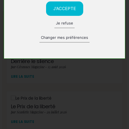
J'ACCEPTE
Je refuse
A lire également
Changer mes préférences
Derrière le silence
par Cévennes Magazine - 15 août 2026
LIRE LA SUITE
Le Prix de la liberté
par Scarlette Magazine - 29 juillet 2026
LIRE LA SUITE