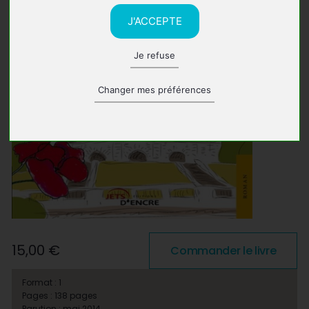
J'ACCEPTE
Je refuse
Changer mes préférences
15,00 €
Commander le livre
Format : 1
Pages : 138 pages
Parution : mai 2014