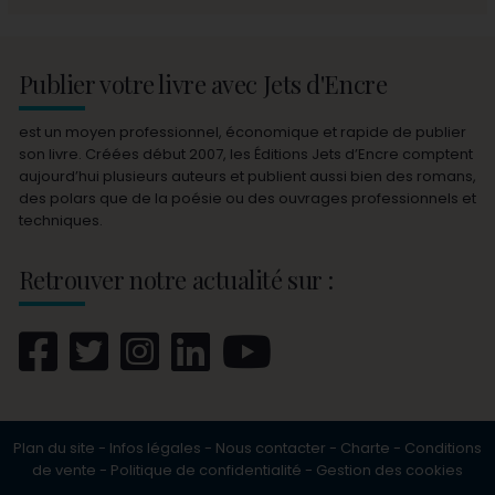
Publier votre livre avec Jets d'Encre
est un moyen professionnel, économique et rapide de publier
son livre. Créées début 2007, les Éditions Jets d’Encre comptent
aujourd’hui plusieurs auteurs et publient aussi bien des romans,
des polars que de la poésie ou des ouvrages professionnels et
techniques.
Retrouver notre actualité sur :
Plan du site
-
Infos légales
-
Nous contacter
-
Charte
-
Conditions
de vente
-
Politique de confidentialité
-
Gestion des cookies