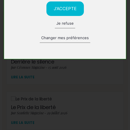
J'ACCEPTE
Je refuse
A lire également
Changer mes préférences
Derrière le silence
par Cévennes Magazine - 15 août 2026
LIRE LA SUITE
Le Prix de la liberté
par Scarlette Magazine - 29 juillet 2026
LIRE LA SUITE