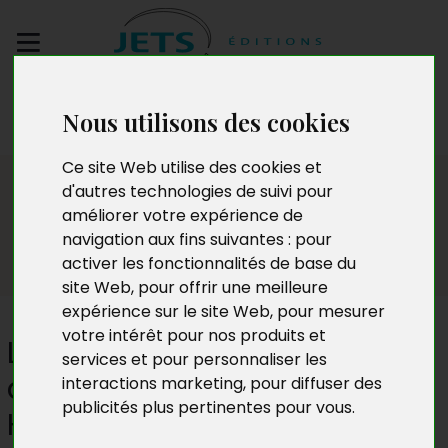
Envoyez votre
Nous utilisons des cookies
manuscrit
Ce site Web utilise des cookies et
Presse
d'autres technologies de suivi pour
améliorer votre expérience de
navigation aux fins suivantes :
pour
activer les fonctionnalités de base du
site Web
,
pour offrir une meilleure
expérience sur le site Web
,
pour mesurer
votre intérêt pour nos produits et
Loup de Boiscordes, chevalier
services et pour personnaliser les
du Perche (Jacques
interactions marketing
,
pour diffuser des
publicités plus pertinentes pour vous
.
Hantonne)