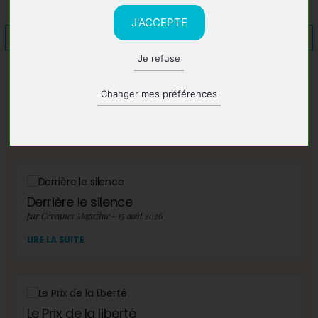
J'ACCEPTE
Je refuse
Changer mes préférences
A lire également
Derrière le silence
par Cévennes Magazine - 15 août 2026
LIRE LA SUITE
Le Prix de la liberté