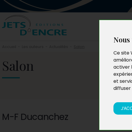
Nous 
Accueil
-
Les auteurs
-
Actualités
-
Salon
Ce site 
Salon
améliore
activer 
expérie
et servi
diffuser
J'AC
M-F Ducanchez