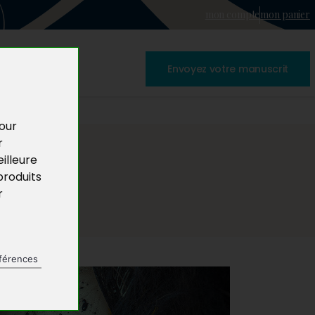
mon compte
mon panier
Envoyez votre manuscrit
pour
r
illeure
produits
r
férences