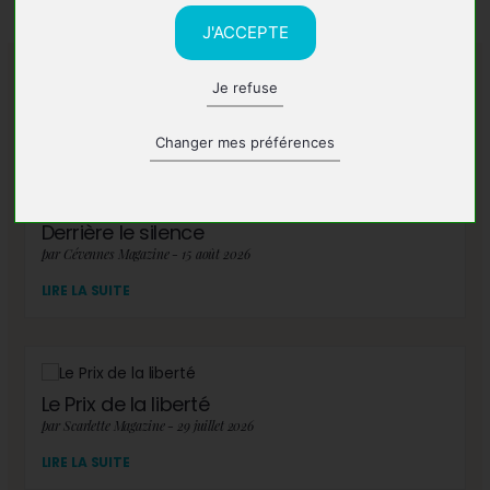
J'ACCEPTE
Je refuse
A lire également
Changer mes préférences
Derrière le silence
par Cévennes Magazine - 15 août 2026
LIRE LA SUITE
Le Prix de la liberté
par Scarlette Magazine - 29 juillet 2026
LIRE LA SUITE