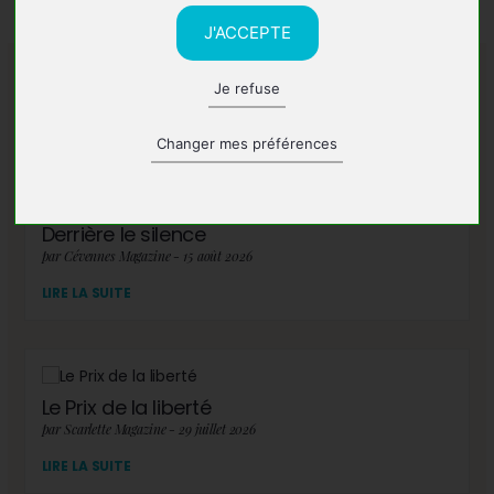
J'ACCEPTE
Je refuse
A lire également
Changer mes préférences
Derrière le silence
par Cévennes Magazine - 15 août 2026
LIRE LA SUITE
Le Prix de la liberté
par Scarlette Magazine - 29 juillet 2026
LIRE LA SUITE