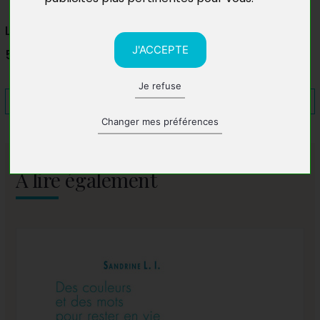
La Nuit des Livres
J'ACCEPTE
59470 Esquelbecq
Je refuse
Changer mes préférences
A lire également